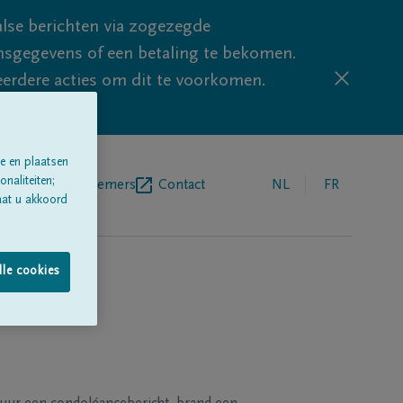
lse berichten via zogezegde
sgegevens of een betaling te bekomen.
eerdere acties om dit te voorkomen.
e en plaatsen
naliteiten;
egrafenisondernemers
Contact
NL
FR
aat u akkoord
lle cookies