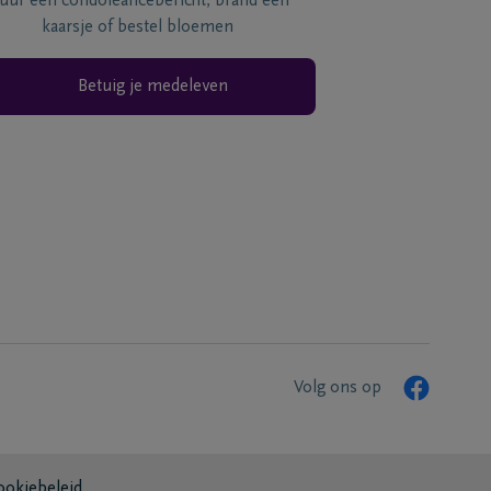
tuur een condoléancebericht, brand een
kaarsje of bestel bloemen
Betuig je medeleven
Volg ons op
ookiebeleid