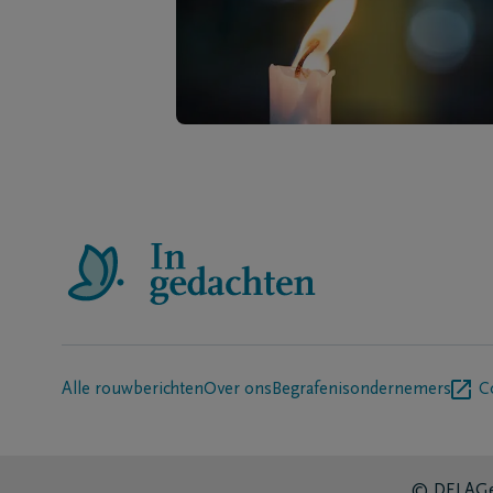
Alle rouwberichten
Over ons
Begrafenisondernemers
C
© DELA
Ge