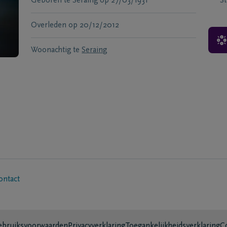
Geboren te
Seraing
op
27/03/1931
S
Overleden
op
20/12/2012
Woonachtig te
Seraing
ontact
bruiksvoorwaarden
Privacyverklaring
Toegankelijkheidsverklaring
C