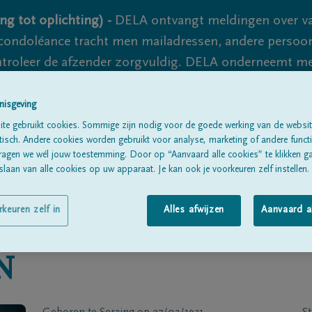
ng tot oplichting) -
DELA ontvangt meldingen over va
ondoléance tracht men mailadressen, andere persoon
controleer de afzender zorgvuldig. DELA onderneemt m
 nooit volledig uit te sluiten, dus blijf waakzaam.
nisgeving
te gebruikt cookies. Sommige zijn nodig voor de goede werking van de websit
sch. Andere cookies worden gebruikt voor analyse, marketing of andere functio
Alle rouwberichten
Over ons
B
ragen we wél jouw toestemming. Door op “Aanvaard alle cookies” te klikken g
laan van alle cookies op uw apparaat. Je kan ook je voorkeuren zelf instellen.
rkeuren zelf in
Alles afwijzen
Aanvaard a
N