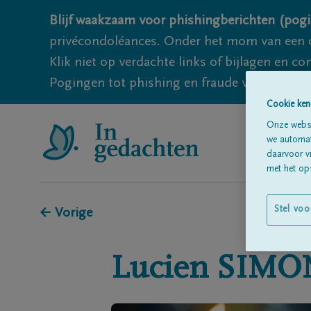
Blijf waakzaam voor phishingberichten (pogi
privécondoléances. Onder het mom van een c
Klik niet op verdachte links of bijlagen en 
Pogingen tot phishing en fraude vallen echter
Cookie ken
Onze websi
we automati
daarvoor v
met het ops
Stel voo
← Vorige
Lucien
SIMO