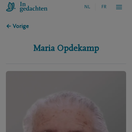
NL
FR
← Vorige
Maria
Opdekamp