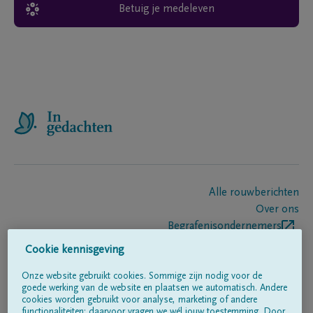
Betuig je medeleven
Alle rouwberichten
Over ons
Begrafenisondernemers
Contact
Cookie kennisgeving
Onze website gebruikt cookies. Sommige zijn nodig voor de
goede werking van de website en plaatsen we automatisch. Andere
Volg ons op
cookies worden gebruikt voor analyse, marketing of andere
functionaliteiten; daarvoor vragen we wél jouw toestemming. Door