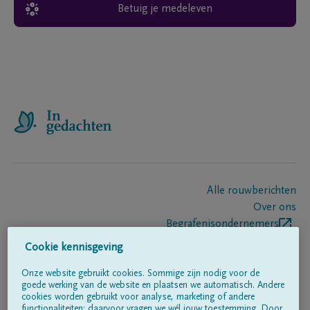
Betuig je medeleven
Alle rouwberichten
Over ons
Begrafenisondernemers
Contact
Cookie kennisgeving
Onze website gebruikt cookies. Sommige zijn nodig voor de
goede werking van de website en plaatsen we automatisch. Andere
Volg ons op
cookies worden gebruikt voor analyse, marketing of andere
functionaliteiten; daarvoor vragen we wél jouw toestemming. Door