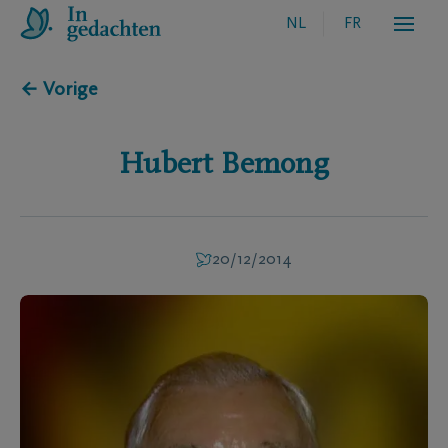
NL
FR
← Vorige
Hubert
Bemong
20/12/2014