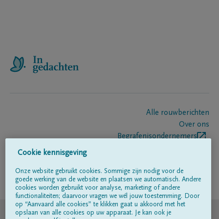
Alle rouwberichten
Over ons
Begrafenisondernemers
Contact
Cookie kennisgeving
Onze website gebruikt cookies. Sommige zijn nodig voor de
goede werking van de website en plaatsen we automatisch. Andere
Volg ons op
cookies worden gebruikt voor analyse, marketing of andere
functionaliteiten; daarvoor vragen we wél jouw toestemming. Door
op “Aanvaard alle cookies” te klikken gaat u akkoord met het
© DELA
opslaan van alle cookies op uw apparaat. Je kan ook je