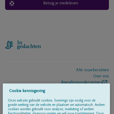
Betuig je medeleven
Alle rouwberichten
Over ons
Begrafenisondernemers
Contact
Cookie kennisgeving
Onze website gebruikt cookies. Sommige zijn nodig voor de
goede werking van de website en plaatsen we automatisch. Andere
Volg ons op
cookies worden gebruikt voor analyse, marketing of andere
functionaliteiten; daarvoor vragen we wél jouw toestemming. Door