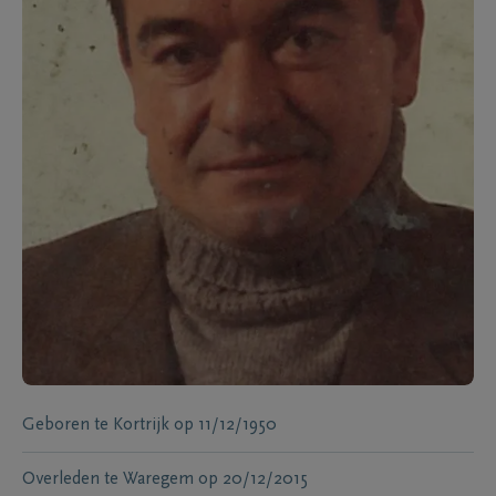
Geboren te
Kortrijk
op
11/12/1950
Overleden te
Waregem
op
20/12/2015