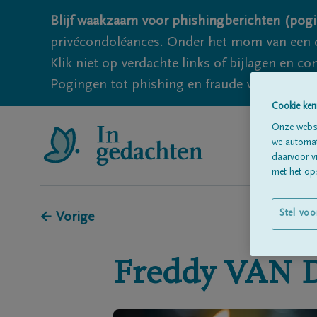
Blijf waakzaam voor phishingberichten (pogi
privécondoléances. Onder het mom van een c
Klik niet op verdachte links of bijlagen en 
Pogingen tot phishing en fraude vallen echter
Cookie ken
Onze websi
we automati
daarvoor v
met het ops
Stel voo
← Vorige
Freddy
VAN 