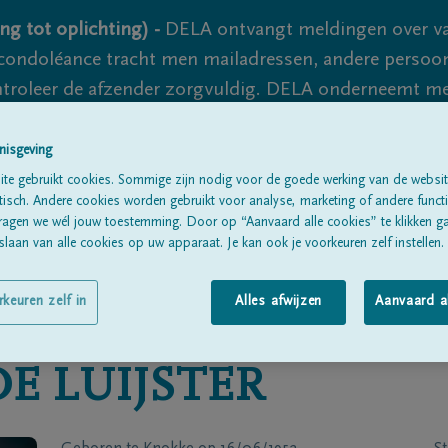
ng tot oplichting) -
DELA ontvangt meldingen over va
ondoléance tracht men mailadressen, andere persoon
controleer de afzender zorgvuldig. DELA onderneemt m
 nooit volledig uit te sluiten, dus blijf waakzaam.
nisgeving
te gebruikt cookies. Sommige zijn nodig voor de goede werking van de websit
sch. Andere cookies worden gebruikt voor analyse, marketing of andere functio
Alle rouwberichten
Over ons
B
ragen we wél jouw toestemming. Door op “Aanvaard alle cookies” te klikken g
laan van alle cookies op uw apparaat. Je kan ook je voorkeuren zelf instellen.
rkeuren zelf in
Alles afwijzen
Aanvaard a
DE LUIJSTER