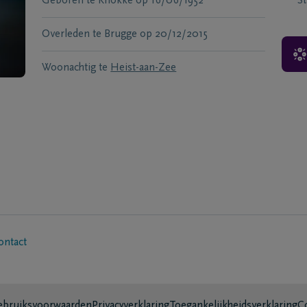
Geboren te
Knokke
op
16/06/1952
S
Overleden te
Brugge
op
20/12/2015
Woonachtig te
Heist-aan-Zee
ontact
bruiksvoorwaarden
Privacyverklaring
Toegankelijkheidsverklaring
C