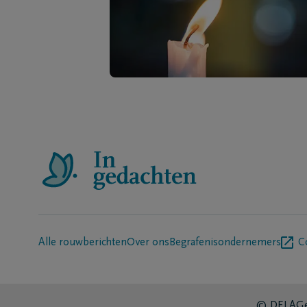
Alle rouwberichten
Over ons
Begrafenisondernemers
C
© DELA
Ge