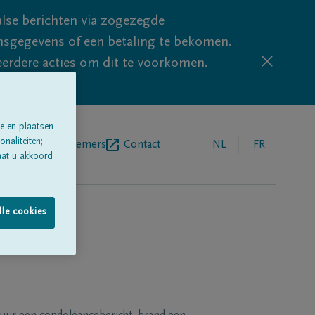
lse berichten via zogezegde
sgegevens of een betaling te bekomen.
eerdere acties om dit te voorkomen.
e en plaatsen
naliteiten;
egrafenisondernemers
Contact
NL
FR
aat u akkoord
lle cookies