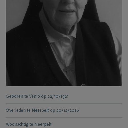
Geboren te
Venlo
op
22/10/1921
Overleden te
Neerpelt
op
20/12/2016
Woonachtig te
Neerpelt