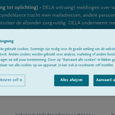
ng tot oplichting) -
DELA ontvangt meldingen over va
ondoléance tracht men mailadressen, andere persoon
controleer de afzender zorgvuldig. DELA onderneemt m
 nooit volledig uit te sluiten, dus blijf waakzaam.
nisgeving
te gebruikt cookies. Sommige zijn nodig voor de goede werking van de websit
Alle rouwberichten
Over ons
B
sch. Andere cookies worden gebruikt voor analyse, marketing of andere functio
ragen we wél jouw toestemming. Door op “Aanvaard alle cookies” te klikken g
laan van alle cookies op uw apparaat. Je kan ook je voorkeuren zelf instellen.
rkeuren zelf in
Alles afwijzen
Aanvaard a