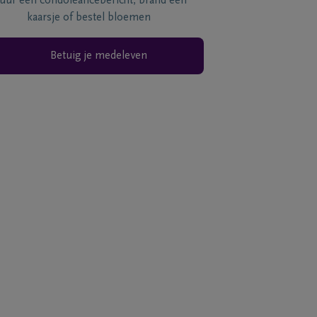
tuur een condoléancebericht, brand een
kaarsje of bestel bloemen
Betuig je medeleven