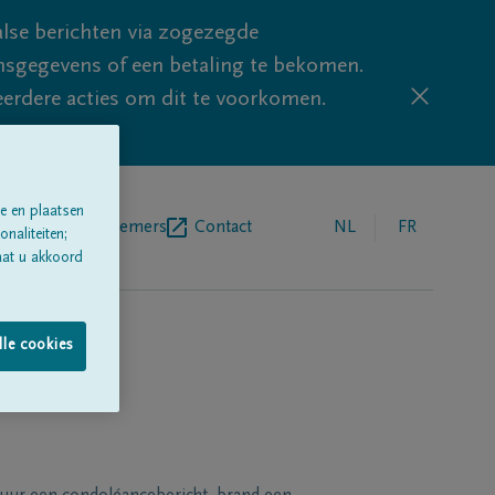
lse berichten via zogezegde
sgegevens of een betaling te bekomen.
eerdere acties om dit te voorkomen.
e en plaatsen
egrafenisondernemers
Contact
NL
FR
naliteiten;
aat u akkoord
lle cookies