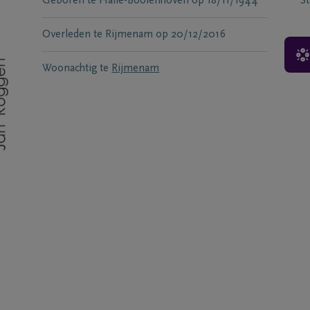
Geboren te
Halle-Booienhoven
op
18/11/1944
S
Overleden te
Rijmenam
op
20/12/2016
Woonachtig te
Rijmenam