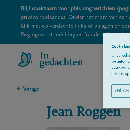
Blijf waakzaam voor phishingberichten (pogi
privécondoléances. Onder het mom van een c
Klik niet op verdachte links of bijlagen en 
Pogingen tot phishing en fraude vallen echter
Cookie ken
Onze websi
we automati
daarvoor v
met het ops
← Vorige
Stel voo
Jean
Roggen