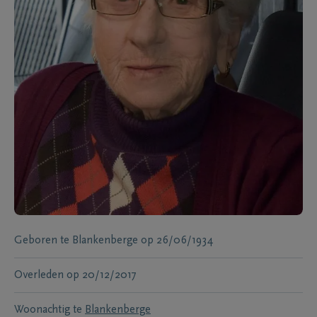
Geboren te
Blankenberge
op
26/06/1934
Overleden
op
20/12/2017
Woonachtig te
Blankenberge