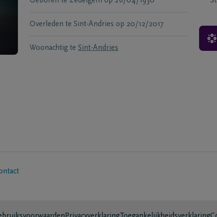
Geboren te
Zedelgem
op
26/04/1930
S
Overleden te
Sint-Andries
op
20/12/2017
Woonachtig te
Sint-Andries
ontact
bruiksvoorwaarden
Privacyverklaring
Toegankelijkheidsverklaring
C