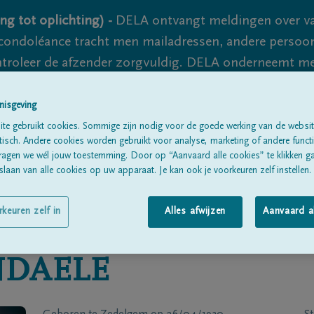
ng tot oplichting) -
DELA ontvangt meldingen over va
ondoléance tracht men mailadressen, andere persoon
controleer de afzender zorgvuldig. DELA onderneemt m
 nooit volledig uit te sluiten, dus blijf waakzaam.
nisgeving
te gebruikt cookies. Sommige zijn nodig voor de goede werking van de websit
sch. Andere cookies worden gebruikt voor analyse, marketing of andere functio
Alle rouwberichten
Over ons
B
ragen we wél jouw toestemming. Door op “Aanvaard alle cookies” te klikken g
laan van alle cookies op uw apparaat. Je kan ook je voorkeuren zelf instellen.
rkeuren zelf in
Alles afwijzen
Aanvaard a
NDAELE