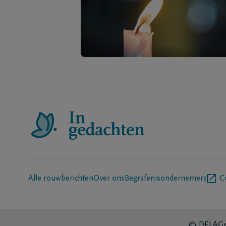
Alle rouwberichten
Over ons
Begrafenisondernemers
C
© DELA
Ge