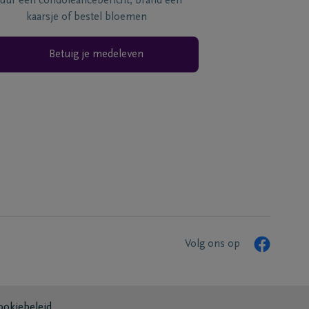
tuur een condoléancebericht, brand een
kaarsje of bestel bloemen
Betuig je medeleven
Volg ons op
ookiebeleid