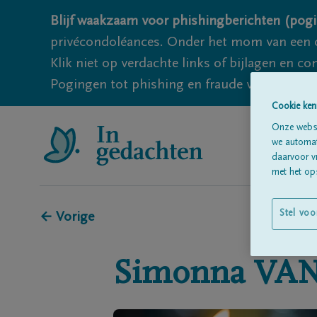
Blijf waakzaam voor phishingberichten (pogi
privécondoléances. Onder het mom van een c
Klik niet op verdachte links of bijlagen en 
Pogingen tot phishing en fraude vallen echter
Cookie ken
Onze websi
we automati
daarvoor v
met het ops
Stel voo
← Vorige
Simonna
VA