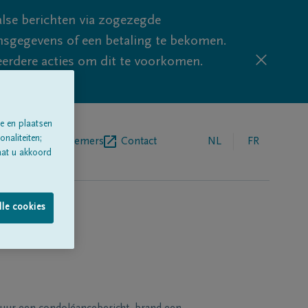
lse berichten via zogezegde
sgegevens of een betaling te bekomen.
eerdere acties om dit te voorkomen.
e en plaatsen
naliteiten;
egrafenisondernemers
Contact
NL
FR
aat u akkoord
lle cookies