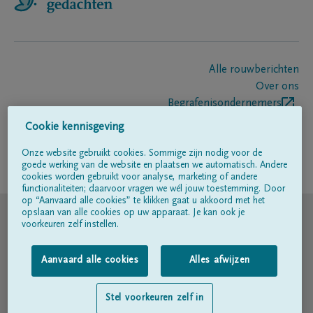
Alle rouwberichten
Over ons
Begrafenisondernemers
Contact
Cookie kennisgeving
Onze website gebruikt cookies. Sommige zijn nodig voor de
goede werking van de website en plaatsen we automatisch. Andere
Volg ons op
cookies worden gebruikt voor analyse, marketing of andere
functionaliteiten; daarvoor vragen we wél jouw toestemming. Door
op “Aanvaard alle cookies” te klikken gaat u akkoord met het
© DELA
opslaan van alle cookies op uw apparaat. Je kan ook je
voorkeuren zelf instellen.
Gebruiksvoorwaarden
Aanvaard alle cookies
Alles afwijzen
Privacyverklaring
Stel voorkeuren zelf in
Toegankelijkheidsverklaring