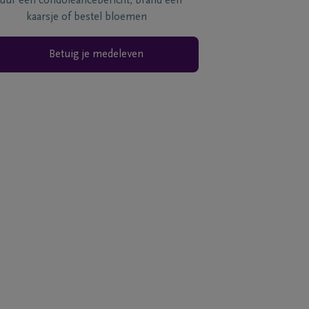
tuur een condoléancebericht, brand een
kaarsje of bestel bloemen
Betuig je medeleven