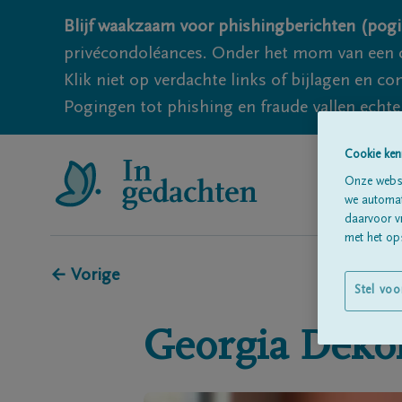
Blijf waakzaam voor phishingberichten (pogi
privécondoléances. Onder het mom van een c
Klik niet op verdachte links of bijlagen en 
Pogingen tot phishing en fraude vallen echter
Cookie ken
Onze websi
we automati
daarvoor v
met het ops
← Vorige
Stel voo
Georgia
Deko