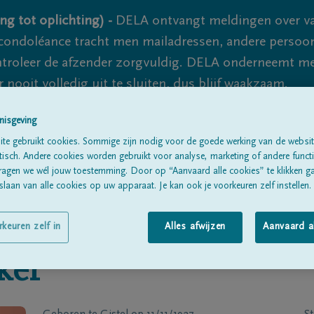
ng tot oplichting) -
DELA ontvangt meldingen over va
ondoléance tracht men mailadressen, andere persoon
controleer de afzender zorgvuldig. DELA onderneemt m
 nooit volledig uit te sluiten, dus blijf waakzaam.
nisgeving
te gebruikt cookies. Sommige zijn nodig voor de goede werking van de websit
Alle rouwberichten
Over ons
B
sch. Andere cookies worden gebruikt voor analyse, marketing of andere functio
ragen we wél jouw toestemming. Door op “Aanvaard alle cookies” te klikken g
laan van alle cookies op uw apparaat. Je kan ook je voorkeuren zelf instellen.
rkeuren zelf in
Alles afwijzen
Aanvaard a
ker