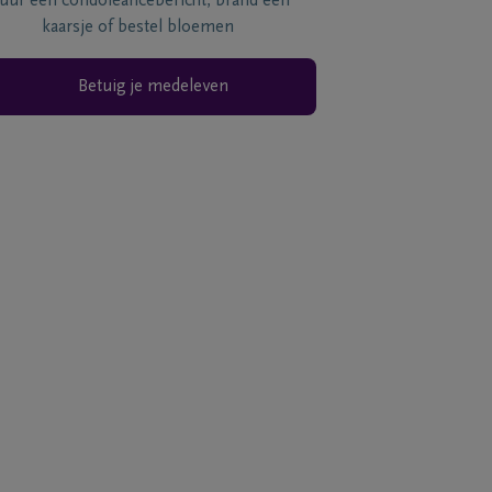
tuur een condoléancebericht, brand een
kaarsje of bestel bloemen
Betuig je medeleven