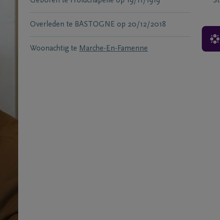
Geboren te
Froidchapelle
op
19/11/1919
S
Overleden te
BASTOGNE
op
20/12/2018
Woonachtig te
Marche-En-Famenne