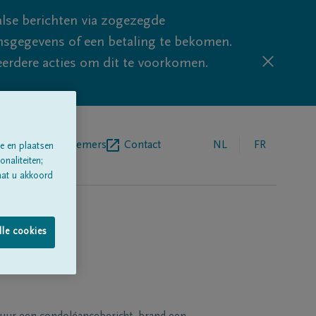
lse berichten via zogezegde
sgegevens of een betaling te bekomen.
eerdere acties om dit te voorkomen.
egrafenisondernemers
Contact
NL
FR
e en plaatsen
naliteiten;
aat u akkoord
lle cookies