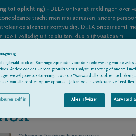
ng tot oplichting) -
DELA ontvangt meldingen over va
ondoléance tracht men mailadressen, andere persoon
controleer de afzender zorgvuldig. DELA onderneemt m
 nooit volledig uit te sluiten, dus blijf waakzaam.
nisgeving
Alle rouwberichten
Over ons
B
te gebruikt cookies. Sommige zijn nodig voor de goede werking van de websit
sch. Andere cookies worden gebruikt voor analyse, marketing of andere functio
ragen we wél jouw toestemming. Door op “Aanvaard alle cookies” te klikken g
laan van alle cookies op uw apparaat. Je kan ook je voorkeuren zelf instellen.
rkeuren zelf in
Alles afwijzen
Aanvaard a
IAUX