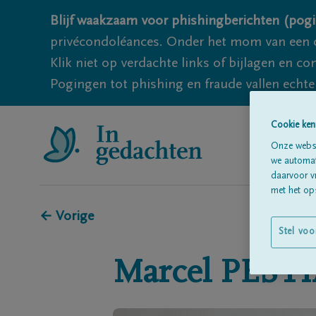
Blijf waakzaam voor phishingberichten (pogi
privécondoléances. Onder het mom van een c
Klik niet op verdachte links of bijlagen en 
Pogingen tot phishing en fraude vallen echter
Cookie ken
Onze websi
we automati
daarvoor v
met het ops
← Vorige
Stel voo
Marcel
PEST