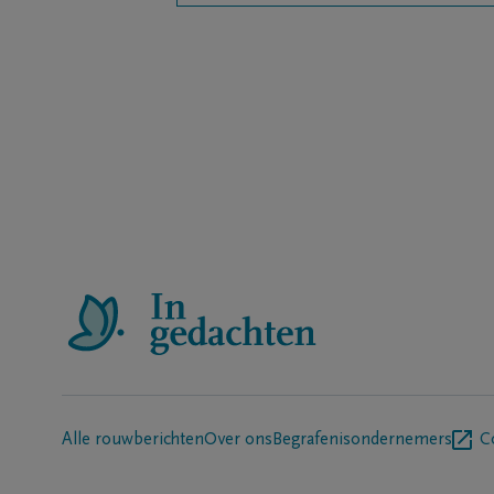
Alle rouwberichten
Over ons
Begrafenisondernemers
C