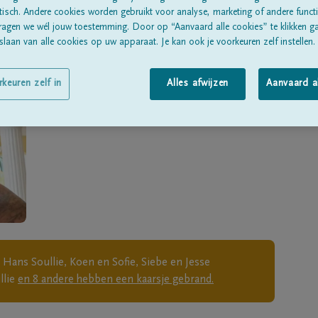
Geboren te
opbrakel
op
08/12/1962
sch. Andere cookies worden gebruikt voor analyse, marketing of andere functio
ragen we wél jouw toestemming. Door op “Aanvaard alle cookies” te klikken g
Overleden
op
20/12/2018
laan van alle cookies op uw apparaat. Je kan ook je voorkeuren zelf instellen.
Woonachtig te
Brakel
rkeuren zelf in
Alles afwijzen
Aanvaard a
 Hans Soullie, Koen en Sofie, Siebe en Jesse
lie
en
8
andere
hebben een kaarsje gebrand.