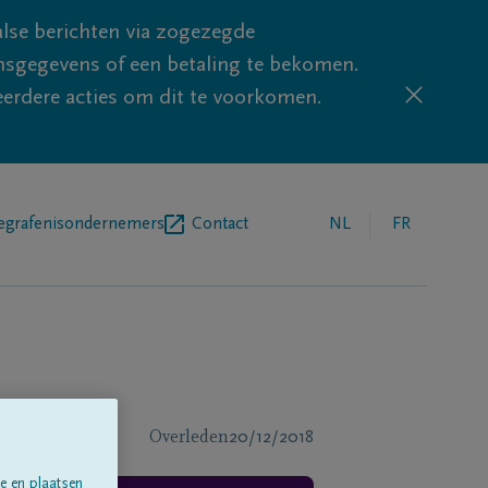
lse berichten via zogezegde
sgegevens of een betaling te bekomen.
eerdere acties om dit te voorkomen.
egrafenisondernemers
Contact
NL
FR
Overleden
20/12/2018
e en plaatsen