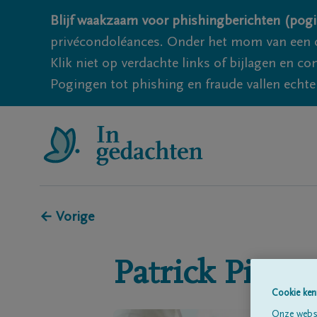
Blijf waakzaam voor phishingberichten (pogi
privécondoléances. Onder het mom van een c
Klik niet op verdachte links of bijlagen en 
Pogingen tot phishing en fraude vallen echter
← Vorige
Patrick
Pieter
Cookie ken
Onze websi