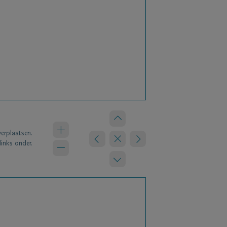
verplaatsen.
links onder.