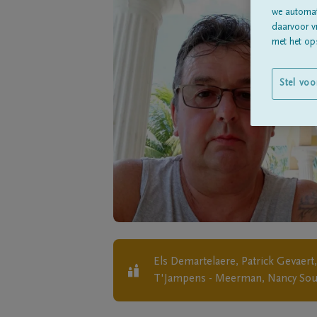
we automati
daarvoor v
met het ops
Stel voo
Els Demartelaere, Patrick Gevaert,
T'Jampens - Meerman, Nancy Soul