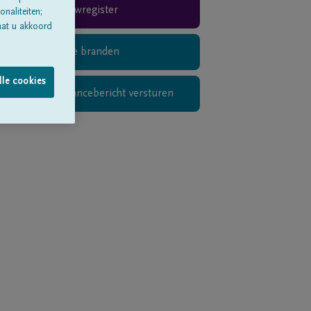
Rouwregister
naliteiten;
aat u akkoord
Digitaal kaarsje branden
lle cookies
Privé condoléancebericht versturen