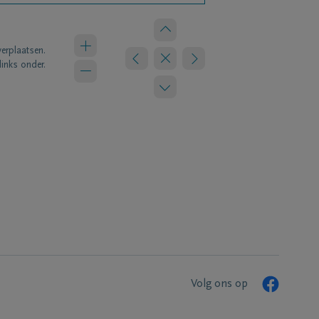
verplaatsen.
links onder.
Volg ons op