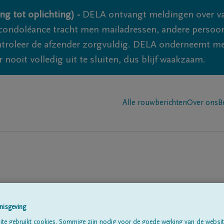
ng tot oplichting) -
DELA ontvangt meldingen over va
ondoléance tracht men mailadressen, andere persoon
controleer de afzender zorgvuldig. DELA onderneemt m
 nooit volledig uit te sluiten, dus blijf waakzaam.
Alle rouwberichten
Over ons
B
aerens
nisgeving
te gebruikt cookies. Sommige zijn nodig voor de goede werking van de websit