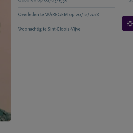
Geboren
op
02/03/1936
S
Overleden te
WAREGEM
op
20/12/2018
Woonachtig te
Sint-Eloois-Vijve