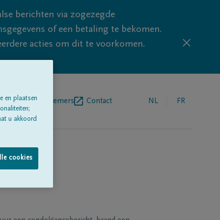
lse berichten via zogezegde
sgegevens of een betaling te bekomen.
eerdere acties om dit te voorkomen.
e en plaatsen
egrafenisondernemers
Contact
NL
FR
naliteiten;
aat u akkoord
lle cookies