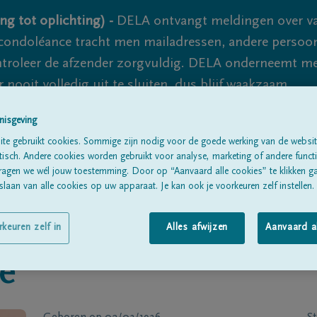
ng tot oplichting) -
DELA ontvangt meldingen over va
ondoléance tracht men mailadressen, andere persoon
controleer de afzender zorgvuldig. DELA onderneemt m
 nooit volledig uit te sluiten, dus blijf waakzaam.
nisgeving
te gebruikt cookies. Sommige zijn nodig voor de goede werking van de websit
Alle rouwberichten
Over ons
B
sch. Andere cookies worden gebruikt voor analyse, marketing of andere functio
ragen we wél jouw toestemming. Door op “Aanvaard alle cookies” te klikken g
laan van alle cookies op uw apparaat. Je kan ook je voorkeuren zelf instellen.
rkeuren zelf in
Alles afwijzen
Aanvaard a
le