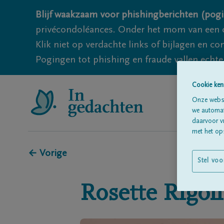
Blijf waakzaam voor phishingberichten (pogi
privécondoléances. Onder het mom van een c
Klik niet op verdachte links of bijlagen en 
Pogingen tot phishing en fraude vallen echter
Cookie ken
Onze websi
we automati
daarvoor v
met het ops
← Vorige
Stel voo
Rosette
Rigol