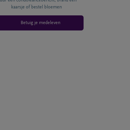
tuur een condoléancebericht, brand een
kaarsje of bestel bloemen
Betuig je medeleven