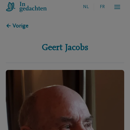
NL
FR
← Vorige
Geert
Jacobs