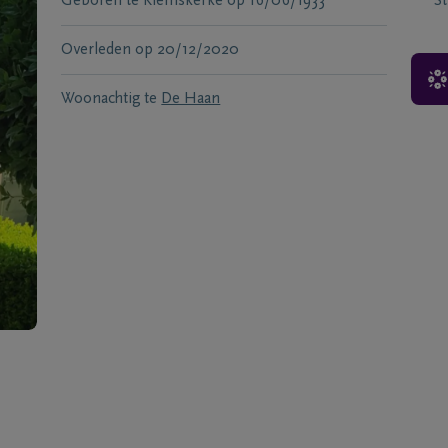
Geboren te
Klemskerke
op
16/06/1933
S
Overleden
op
20/12/2020
Woonachtig te
De Haan