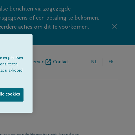
lse berichten via zogezegde
sgegevens of een betaling te bekomen.
eerdere acties om dit te voorkomen.
e en plaatsen
egrafenisondernemers
Contact
NL
FR
naliteiten;
aat u akkoord
lle cookies