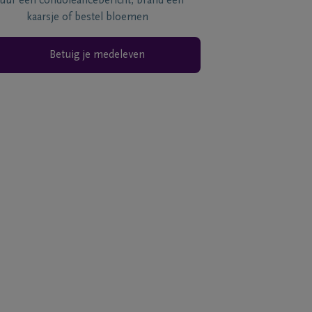
tuur een condoléancebericht, brand een
kaarsje of bestel bloemen
Betuig je medeleven