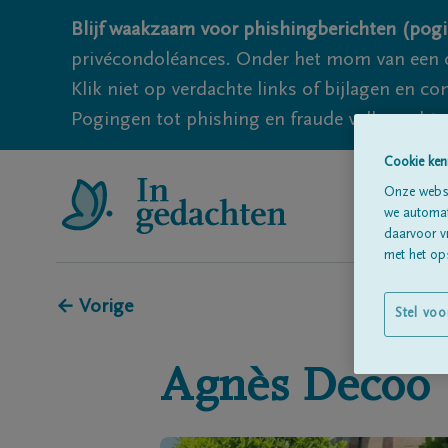
Blijf waakzaam voor phishingberichten (pogi
privécondoléances. Onder het mom van een c
Klik niet op verdachte links of bijlagen en 
Pogingen tot phishing en fraude vallen echter
Cookie ken
Onze websi
we automati
daarvoor v
met het ops
← Vorige
Stel voo
Agnès
Decoo