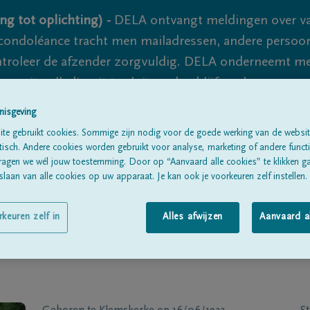
ng tot oplichting) -
DELA ontvangt meldingen over va
ondoléance tracht men mailadressen, andere persoon
controleer de afzender zorgvuldig. DELA onderneemt m
 nooit volledig uit te sluiten, dus blijf waakzaam.
nisgeving
te gebruikt cookies. Sommige zijn nodig voor de goede werking van de websit
Alle rouwberichten
Over ons
B
sch. Andere cookies worden gebruikt voor analyse, marketing of andere functio
ragen we wél jouw toestemming. Door op “Aanvaard alle cookies” te klikken g
laan van alle cookies op uw apparaat. Je kan ook je voorkeuren zelf instellen.
rkeuren zelf in
Alles afwijzen
Aanvaard a