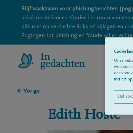
Blijf waakzaam voor phishingberichten (pogi
privécondoléances. Onder het mom van een c
Klik niet op verdachte links of bijlagen en 
Pogingen tot phishing en fraude vallen echter
Cookie ken
Onze websi
we automati
daarvoor v
met het ops
← Vorige
Stel voo
Edith
Hoste