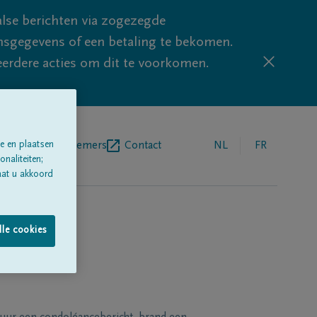
lse berichten via zogezegde
sgegevens of een betaling te bekomen.
eerdere acties om dit te voorkomen.
e en plaatsen
egrafenisondernemers
Contact
NL
FR
naliteiten;
aat u akkoord
lle cookies