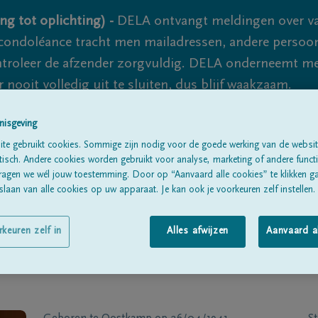
ng tot oplichting) -
DELA ontvangt meldingen over va
ondoléance tracht men mailadressen, andere persoon
controleer de afzender zorgvuldig. DELA onderneemt m
 nooit volledig uit te sluiten, dus blijf waakzaam.
nisgeving
te gebruikt cookies. Sommige zijn nodig voor de goede werking van de websit
Alle rouwberichten
Over ons
B
sch. Andere cookies worden gebruikt voor analyse, marketing of andere functio
ragen we wél jouw toestemming. Door op “Aanvaard alle cookies” te klikken g
laan van alle cookies op uw apparaat. Je kan ook je voorkeuren zelf instellen.
rkeuren zelf in
Alles afwijzen
Aanvaard a