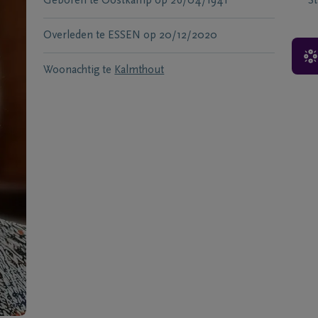
Geboren te
Oostkamp
op
26/04/1941
S
Overleden te
ESSEN
op
20/12/2020
Woonachtig te
Kalmthout