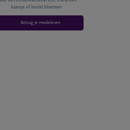
tuur een condoléancebericht, brand een
kaarsje of bestel bloemen
Betuig je medeleven