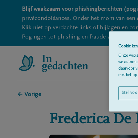
Blijf waakzaam voor phishingberichten (pogi
privécondoléances. Onder het mom van een c
Klik niet op verdachte links of bijlagen en 
Pogingen tot phishing en fraude vallen echter
Cookie ken
Onze websi
we automati
daarvoor v
met het ops
Stel voo
← Vorige
Frederica
De 