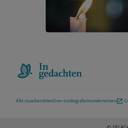
Alle rouwberichten
Over ons
Begrafenisondernemers
C
© DELA
Ge