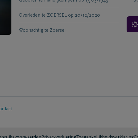
Geboren te
Halle (Kempen)
op
17/03/1945
S
Overleden te
ZOERSEL
op
20/12/2020
Woonachtig te
Zoersel
ontact
bruiksvoorwaarden
Privacyverklaring
Toegankelijkheidsverklaring
C