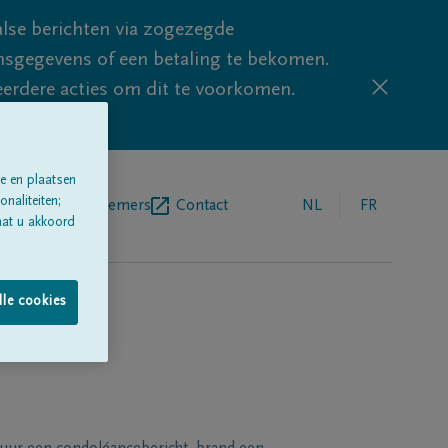
lse berichten via zogezegde
sgegevens of een betaling te bekomen.
eerdere acties om dit te voorkomen.
e en plaatsen
naliteiten;
egrafenisondernemers
Contact
NL
FR
aat u akkoord
lle cookies