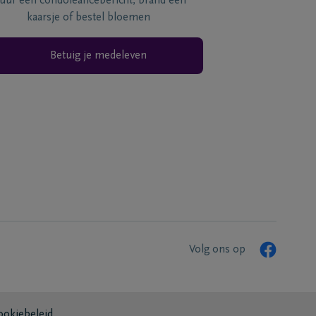
tuur een condoléancebericht, brand een
kaarsje of bestel bloemen
Betuig je medeleven
Volg ons op
ookiebeleid