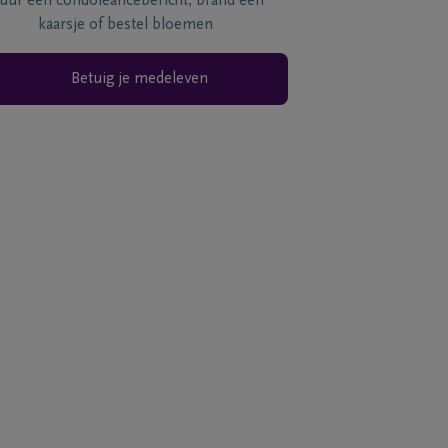
tuur een condoléancebericht, brand een
kaarsje of bestel bloemen
Betuig je medeleven