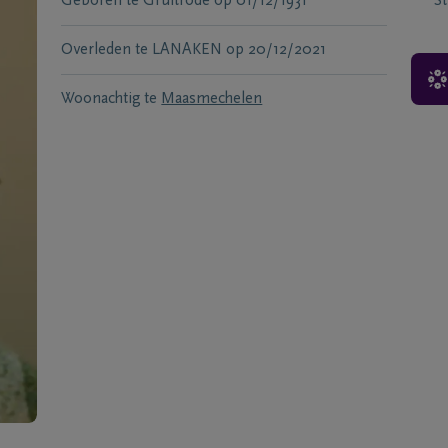
Geboren te
Gruitrode
op
01/12/1931
S
Overleden te
LANAKEN
op
20/12/2021
Woonachtig te
Maasmechelen