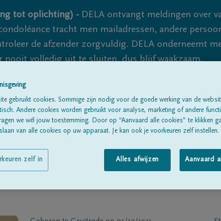
ng tot oplichting) -
DELA ontvangt meldingen over va
ondoléance tracht men mailadressen, andere persoon
controleer de afzender zorgvuldig. DELA onderneemt m
 nooit volledig uit te sluiten, dus blijf waakzaam.
nisgeving
te gebruikt cookies. Sommige zijn nodig voor de goede werking van de websit
Alle rouwberichten
Over ons
B
sch. Andere cookies worden gebruikt voor analyse, marketing of andere functio
ragen we wél jouw toestemming. Door op “Aanvaard alle cookies” te klikken g
laan van alle cookies op uw apparaat. Je kan ook je voorkeuren zelf instellen.
rkeuren zelf in
Alles afwijzen
Aanvaard a