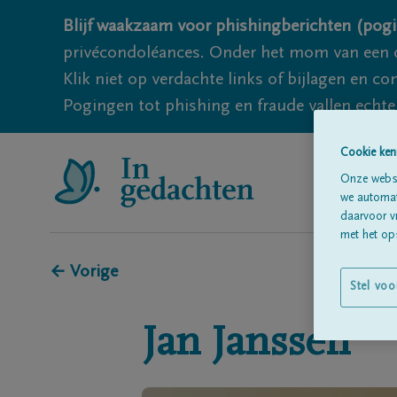
Blijf waakzaam voor phishingberichten (pogi
privécondoléances. Onder het mom van een c
Klik niet op verdachte links of bijlagen en 
Pogingen tot phishing en fraude vallen echter
Cookie ken
Onze websi
we automati
daarvoor v
met het ops
← Vorige
Stel voo
Jan
Janssen