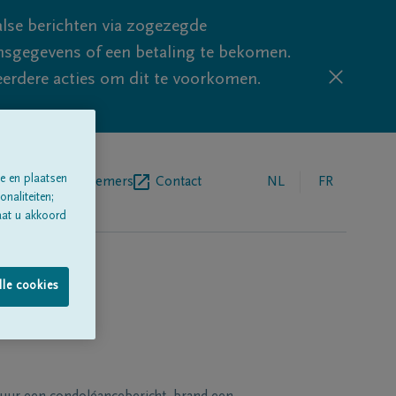
lse berichten via zogezegde
sgegevens of een betaling te bekomen.
eerdere acties om dit te voorkomen.
e en plaatsen
egrafenisondernemers
Contact
NL
FR
naliteiten;
aat u akkoord
lle cookies