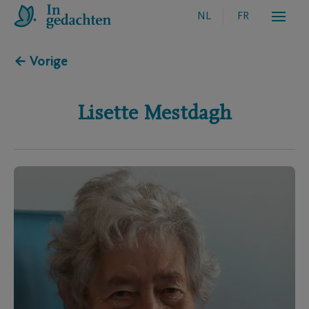
NL
FR
← Vorige
Lisette
Mestdagh