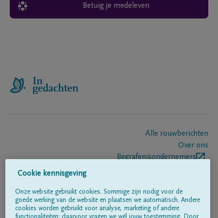
Betuig je medeleven
Alle rouwberichten
Over ons
Begrafenisondernemers
Contact
Cookie kennisgeving
Onze website gebruikt cookies. Sommige zijn nodig voor de
goede werking van de website en plaatsen we automatisch. Andere
Volg ons op
cookies worden gebruikt voor analyse, marketing of andere
functionaliteiten; daarvoor vragen we wél jouw toestemming. Door