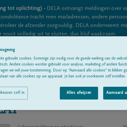
ng tot oplichting) -
DELA ontvangt meldingen over va
ondoléance tracht men mailadressen, andere persoon
controleer de afzender zorgvuldig. DELA onderneemt m
 nooit volledig uit te sluiten, dus blijf waakzaam.
nisgeving
Alle rouwberichten
Over ons
B
te gebruikt cookies. Sommige zijn nodig voor de goede werking van de websit
sch. Andere cookies worden gebruikt voor analyse, marketing of andere functio
ragen we wél jouw toestemming. Door op “Aanvaard alle cookies” te klikken g
laan van alle cookies op uw apparaat. Je kan ook je voorkeuren zelf instellen.
rkeuren zelf in
Alles afwijzen
Aanvaard a
LAI