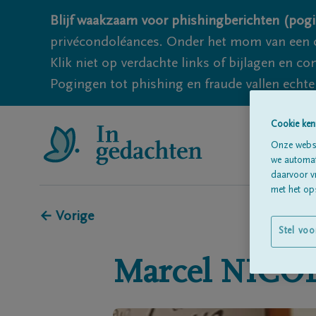
Blijf waakzaam voor phishingberichten (pogi
privécondoléances. Onder het mom van een c
Klik niet op verdachte links of bijlagen en 
Pogingen tot phishing en fraude vallen echter
Cookie ken
Onze websi
we automati
daarvoor v
met het ops
← Vorige
Stel voo
Marcel
NICO