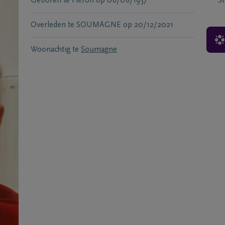
Geboren te
Fléron
op
06/06/1937
S
Overleden te
SOUMAGNE
op
20/12/2021
Woonachtig te
Soumagne