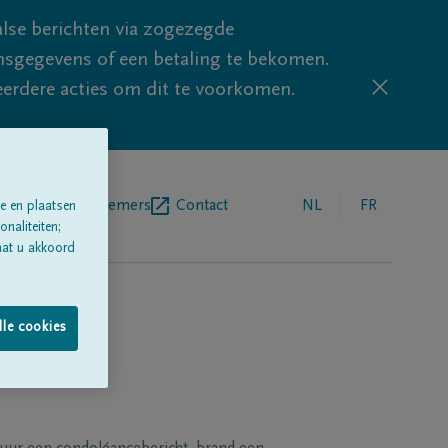
lse berichten via zogezegde
sgegevens of een betaling te bekomen.
eerdere acties om dit te voorkomen.
egrafenisondernemers
Contact
NL
FR
e en plaatsen
naliteiten;
aat u akkoord
lle cookies