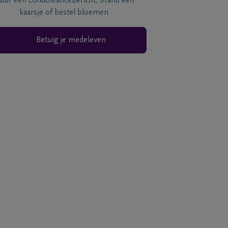
tuur een condoléancebericht, brand een
kaarsje of bestel bloemen
Betuig je medeleven