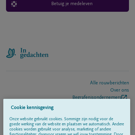
Betuig je medeleven
Alle rouwberichten
Over ons
Begrafenisondernemers
Contact
Cookie kennisgeving
Onze website gebruikt cookies. Sommige zijn nodig voor de
goede werking van de website en plaatsen we automatisch. Andere
Volg ons op
cookies worden gebruikt voor analyse, marketing of andere
functionaliteiten; daarvoor vragen we wél jouw toestemming. Door