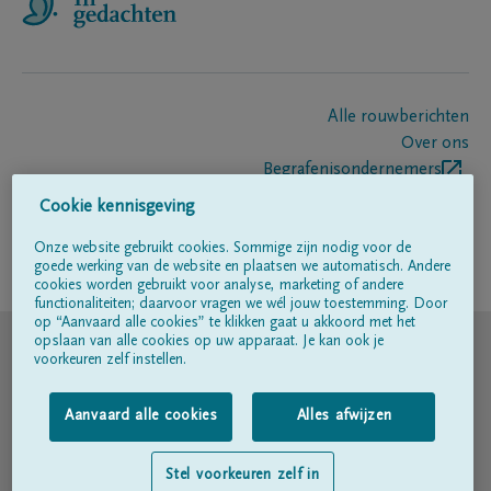
Alle rouwberichten
Over ons
Begrafenisondernemers
Contact
Cookie kennisgeving
Onze website gebruikt cookies. Sommige zijn nodig voor de
goede werking van de website en plaatsen we automatisch. Andere
Volg ons op
cookies worden gebruikt voor analyse, marketing of andere
functionaliteiten; daarvoor vragen we wél jouw toestemming. Door
op “Aanvaard alle cookies” te klikken gaat u akkoord met het
© DELA
opslaan van alle cookies op uw apparaat. Je kan ook je
voorkeuren zelf instellen.
Gebruiksvoorwaarden
Aanvaard alle cookies
Alles afwijzen
Privacyverklaring
Stel voorkeuren zelf in
Toegankelijkheidsverklaring