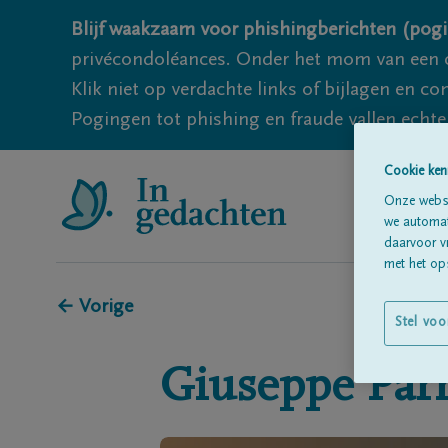
Blijf waakzaam voor phishingberichten (pogi
privécondoléances. Onder het mom van een c
Klik niet op verdachte links of bijlagen en 
Pogingen tot phishing en fraude vallen echter
Cookie ken
Onze websi
we automati
daarvoor v
met het ops
← Vorige
Stel voo
Giuseppe
Parr