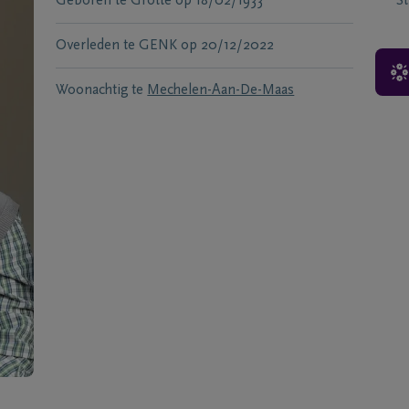
Geboren te
Grotte
op
18/02/1933
S
Overleden te
GENK
op
20/12/2022
Woonachtig te
Mechelen-Aan-De-Maas