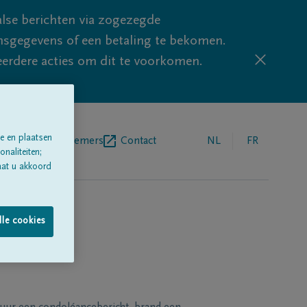
lse berichten via zogezegde
sgegevens of een betaling te bekomen.
eerdere acties om dit te voorkomen.
e en plaatsen
egrafenisondernemers
Contact
NL
FR
naliteiten;
aat u akkoord
lle cookies