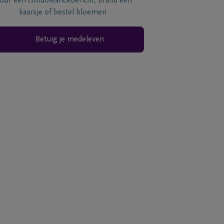
tuur een condoléancebericht, brand een
kaarsje of bestel bloemen
Betuig je medeleven