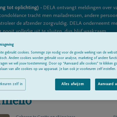
ng tot oplichting) -
DELA ontvangt meldingen over va
ondoléance tracht men mailadressen, andere persoon
controleer de afzender zorgvuldig. DELA onderneemt m
 nooit volledig uit te sluiten, dus blijf waakzaam.
nisgeving
te gebruikt cookies. Sommige zijn nodig voor de goede werking van de websit
Alle rouwberichten
Over ons
B
sch. Andere cookies worden gebruikt voor analyse, marketing of andere functio
ragen we wél jouw toestemming. Door op “Aanvaard alle cookies” te klikken g
laan van alle cookies op uw apparaat. Je kan ook je voorkeuren zelf instellen.
rkeuren zelf in
Alles afwijzen
Aanvaard a
inello