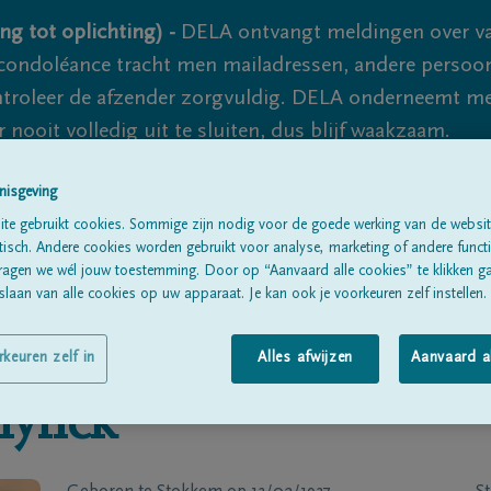
ng tot oplichting) -
DELA ontvangt meldingen over va
ondoléance tracht men mailadressen, andere persoon
controleer de afzender zorgvuldig. DELA onderneemt m
 nooit volledig uit te sluiten, dus blijf waakzaam.
nisgeving
Alle rouwberichten
Over ons
B
te gebruikt cookies. Sommige zijn nodig voor de goede werking van de websit
sch. Andere cookies worden gebruikt voor analyse, marketing of andere functio
ragen we wél jouw toestemming. Door op “Aanvaard alle cookies” te klikken g
laan van alle cookies op uw apparaat. Je kan ook je voorkeuren zelf instellen.
rkeuren zelf in
Alles afwijzen
Aanvaard a
lynck