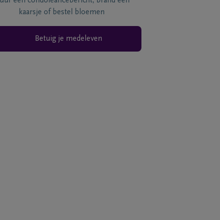
tuur een condoléancebericht, brand een
kaarsje of bestel bloemen
Betuig je medeleven