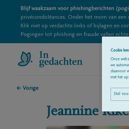
Blijf waakzaam voor phishingberichten (pogi
privécondoléances. Onder het mom van een c
Klik niet op verdachte links of bijlagen en 
Pogingen tot phishing en fraude vallen echter
Cookie ken
Onze websi
we automati
daarvoor v
met het ops
← Vorige
Stel voo
Jeannine
Rike