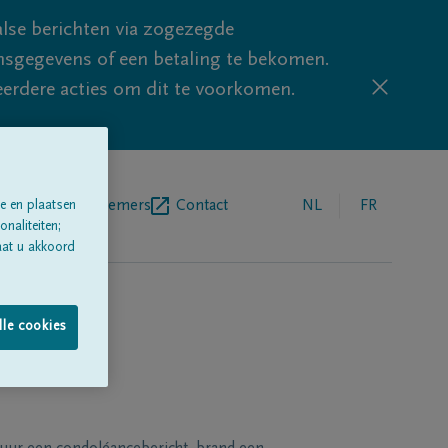
lse berichten via zogezegde
sgegevens of een betaling te bekomen.
eerdere acties om dit te voorkomen.
egrafenisondernemers
Contact
NL
FR
e en plaatsen
naliteiten;
aat u akkoord
lle cookies