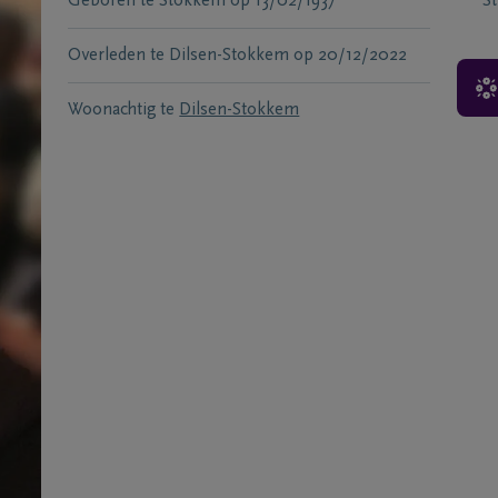
Geboren te
Stokkem
op
13/02/1937
S
Overleden te
Dilsen-Stokkem
op
20/12/2022
Woonachtig te
Dilsen-Stokkem