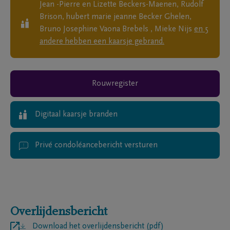
Jean -Pierre en Lizette Beckers-Maenen, Rudolf
Brison, hubert marie jeanne Becker Ghelen,
Bruno Josephine Vaona Brebels , Mieke Nijs
en
5
andere
hebben een kaarsje gebrand.
Rouwregister
Digitaal kaarsje branden
Privé condoléancebericht versturen
Overlijdensbericht
Download het overlijdensbericht (pdf)