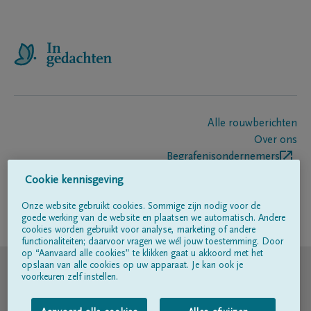
Alle rouwberichten
Over ons
Begrafenisondernemers
Contact
Cookie kennisgeving
Onze website gebruikt cookies. Sommige zijn nodig voor de
goede werking van de website en plaatsen we automatisch. Andere
Volg ons op
cookies worden gebruikt voor analyse, marketing of andere
functionaliteiten; daarvoor vragen we wél jouw toestemming. Door
op “Aanvaard alle cookies” te klikken gaat u akkoord met het
© DELA
opslaan van alle cookies op uw apparaat. Je kan ook je
voorkeuren zelf instellen.
Gebruiksvoorwaarden