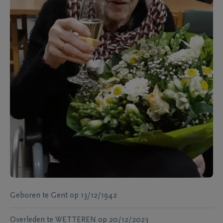
Geboren te
Gent
op
13/12/1942
Overleden te
WETTEREN
op
20/12/2023