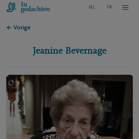
NL
FR
← Vorige
Jeanine
Bevernage