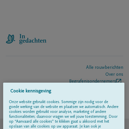
Alle rouwberichten
Over ons
Begrafenisondernemers
Contact
Cookie kennisgeving
Onze website gebruikt cookies. Sommige zijn nodig voor de
goede werking van de website en plaatsen we automatisch. Andere
Volg ons op
cookies worden gebruikt voor analyse, marketing of andere
functionaliteiten; daarvoor vragen we wél jouw toestemming. Door
op “Aanvaard alle cookies” te klikken gaat u akkoord met het
© DELA
opslaan van alle cookies op uw apparaat. Je kan ook je