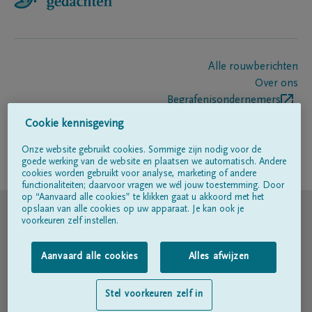
Alle rouwberichten
Over ons
Begrafenisondernemers
Contact
Cookie kennisgeving
Onze website gebruikt cookies. Sommige zijn nodig voor de
goede werking van de website en plaatsen we automatisch. Andere
Volg ons op
cookies worden gebruikt voor analyse, marketing of andere
functionaliteiten; daarvoor vragen we wél jouw toestemming. Door
op “Aanvaard alle cookies” te klikken gaat u akkoord met het
© DELA
opslaan van alle cookies op uw apparaat. Je kan ook je
voorkeuren zelf instellen.
Gebruiksvoorwaarden
Aanvaard alle cookies
Alles afwijzen
Privacyverklaring
Stel voorkeuren zelf in
Toegankelijkheidsverklaring