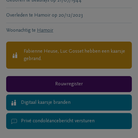
Geboren te
Beaufays
op
21/07/1944
Overleden te
Hamoir
op
20/12/2023
Woonachtig te
Hamoir
Fabienne Heuse, Luc Gosset
hebben een kaarsje
gebrand.
Rouwregister
Digitaal kaarsje branden
Privé condoléancebericht versturen