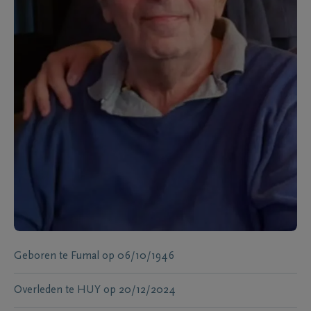
Geboren te
Fumal
op
06/10/1946
Overleden te
HUY
op
20/12/2024