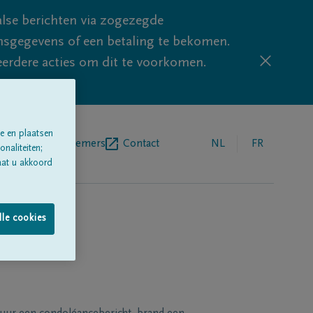
lse berichten via zogezegde
sgegevens of een betaling te bekomen.
eerdere acties om dit te voorkomen.
e en plaatsen
egrafenisondernemers
Contact
NL
FR
naliteiten;
aat u akkoord
lle cookies