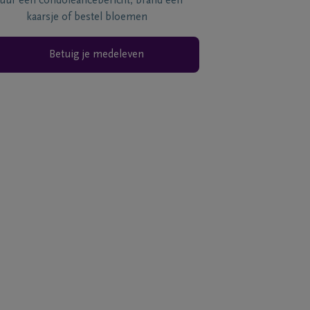
tuur een condoléancebericht, brand een
kaarsje of bestel bloemen
Betuig je medeleven