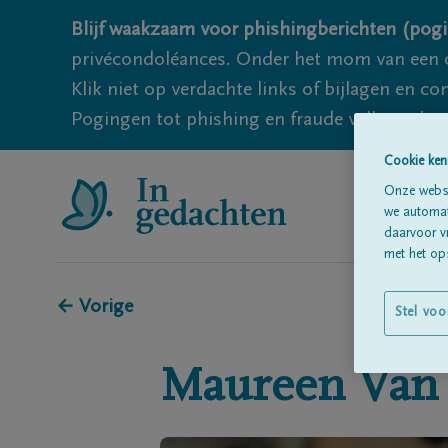
Blijf waakzaam voor phishingberichten (pogi
privécondoléances. Onder het mom van een c
Klik niet op verdachte links of bijlagen en 
Pogingen tot phishing en fraude vallen echter
Cookie ken
Onze websi
we automati
daarvoor v
met het ops
← Vorige
Stel voo
Maureen
Van 