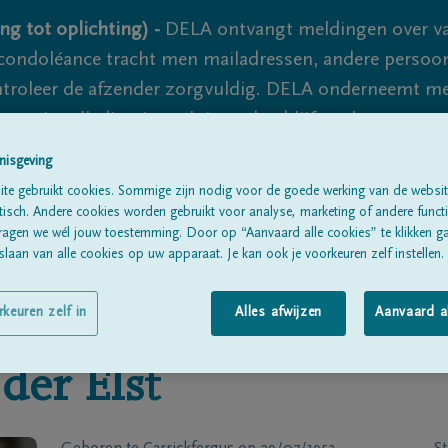
ng tot oplichting) -
DELA ontvangt meldingen over va
ondoléance tracht men mailadressen, andere persoon
controleer de afzender zorgvuldig. DELA onderneemt m
 nooit volledig uit te sluiten, dus blijf waakzaam.
nisgeving
te gebruikt cookies. Sommige zijn nodig voor de goede werking van de websit
Alle rouwberichten
Over ons
B
sch. Andere cookies worden gebruikt voor analyse, marketing of andere functio
ragen we wél jouw toestemming. Door op “Aanvaard alle cookies” te klikken g
laan van alle cookies op uw apparaat. Je kan ook je voorkeuren zelf instellen.
rkeuren zelf in
Alles afwijzen
Aanvaard a
der Elst