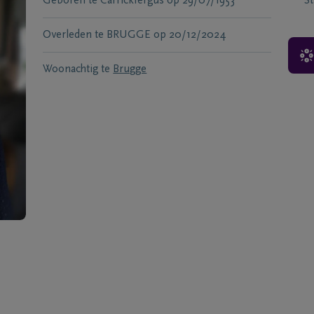
Geboren te
Carrickfergus
op
29/07/1953
S
Overleden te
BRUGGE
op
20/12/2024
Woonachtig te
Brugge