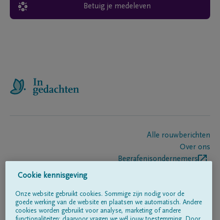
Betuig je medeleven
Alle rouwberichten
Over ons
Begrafenisondernemers
Contact
Cookie kennisgeving
Onze website gebruikt cookies. Sommige zijn nodig voor de
goede werking van de website en plaatsen we automatisch. Andere
Volg ons op
cookies worden gebruikt voor analyse, marketing of andere
functionaliteiten; daarvoor vragen we wél jouw toestemming. Door