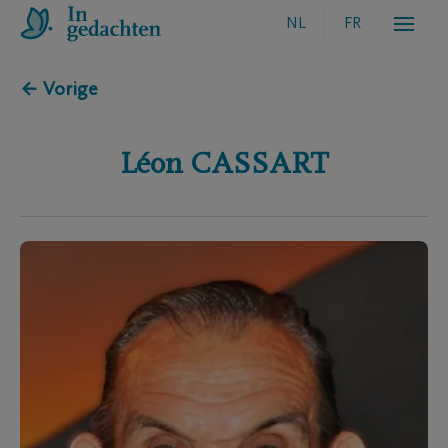
NL
FR
← Vorige
Léon
CASSART