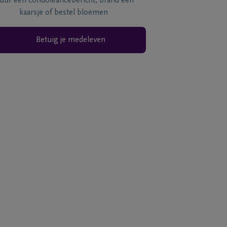
tuur een condoléancebericht, brand een
kaarsje of bestel bloemen
Betuig je medeleven