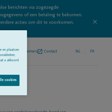
lse berichten via zogezegde
sgegevens of een betaling te bekomen.
eerdere acties om dit te voorkomen.
e en plaatsen
egrafenisondernemers
Contact
NL
FR
naliteiten;
aat u akkoord
lle cookies