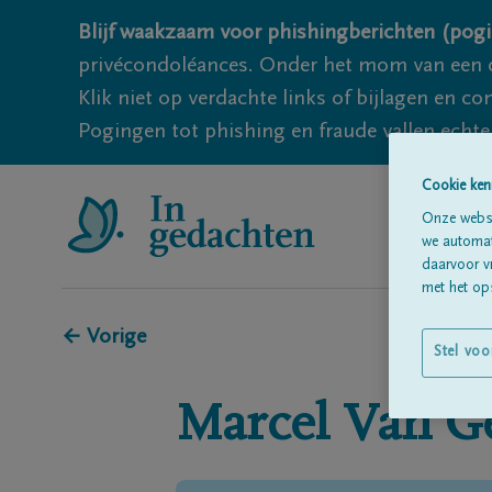
Blijf waakzaam voor phishingberichten (pogi
privécondoléances. Onder het mom van een c
Klik niet op verdachte links of bijlagen en 
Pogingen tot phishing en fraude vallen echter
Cookie ken
Onze websi
we automati
daarvoor v
met het ops
← Vorige
Stel voo
Marcel
Van G