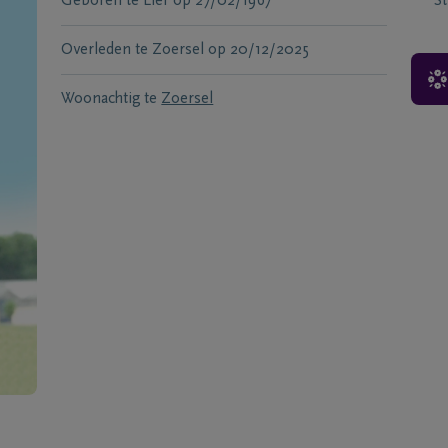
Geboren te
Lier
op
27/02/1967
S
Overleden te
Zoersel
op
20/12/2025
Woonachtig te
Zoersel