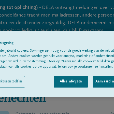
ng tot oplichting) -
DELA ontvangt meldingen over va
ondoléance tracht men mailadressen, andere persoon
controleer de afzender zorgvuldig. DELA onderneemt m
 nooit volledig uit te sluiten, dus blijf waakzaam.
nisgeving
te gebruikt cookies. Sommige zijn nodig voor de goede werking van de websit
Alle rouwberichten
Over ons
B
sch. Andere cookies worden gebruikt voor analyse, marketing of andere functio
ragen we wél jouw toestemming. Door op “Aanvaard alle cookies” te klikken g
laan van alle cookies op uw apparaat. Je kan ook je voorkeuren zelf instellen.
rkeuren zelf in
Alles afwijzen
Aanvaard a
enechten