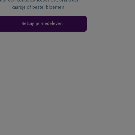
tuur een condoléancebericht, brand een
kaarsje of bestel bloemen
Betuig je medeleven