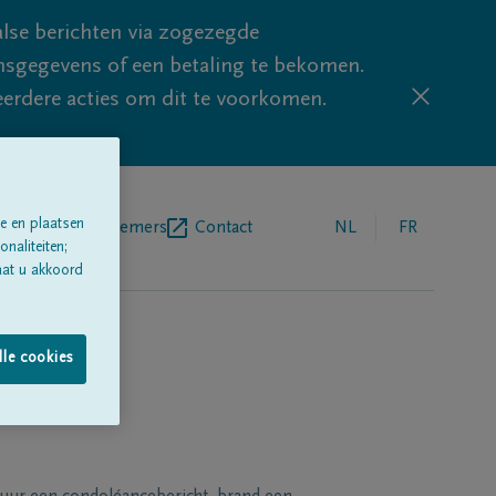
lse berichten via zogezegde
sgegevens of een betaling te bekomen.
eerdere acties om dit te voorkomen.
e en plaatsen
egrafenisondernemers
Contact
NL
FR
naliteiten;
aat u akkoord
lle cookies