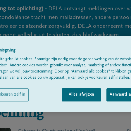
ng tot oplichting) -
DELA ontvangt meldingen over va
ondoléance tracht men mailadressen, andere persoon
controleer de afzender zorgvuldig. DELA onderneemt m
 nooit volledig uit te sluiten, dus blijf waakzaam.
nisgeving
te gebruikt cookies. Sommige zijn nodig voor de goede werking van de websit
Alle rouwberichten
Over ons
B
sch. Andere cookies worden gebruikt voor analyse, marketing of andere functio
ragen we wél jouw toestemming. Door op “Aanvaard alle cookies” te klikken g
laan van alle cookies op uw apparaat. Je kan ook je voorkeuren zelf instellen.
rkeuren zelf in
Alles afwijzen
Aanvaard a
penning