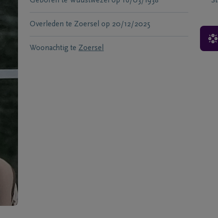
Geboren te
Wuustwezel
op
16/03/1938
S
Overleden te
Zoersel
op
20/12/2025
Woonachtig te
Zoersel