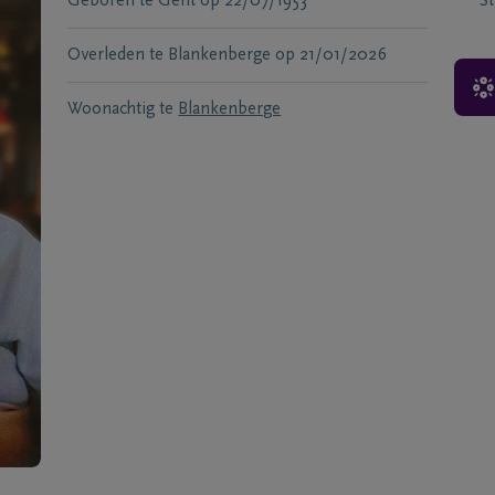
Geboren te
Gent
op
22/07/1953
S
Overleden te
Blankenberge
op
21/01/2026
Woonachtig te
Blankenberge