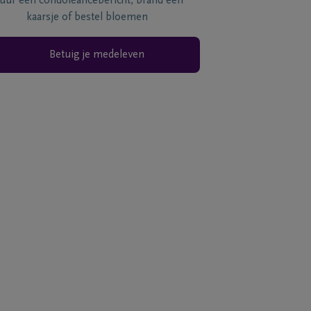
tuur een condoléancebericht, brand een
kaarsje of bestel bloemen
Betuig je medeleven