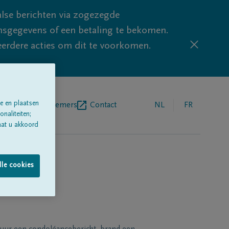
lse berichten via zogezegde
sgegevens of een betaling te bekomen.
eerdere acties om dit te voorkomen.
e en plaatsen
egrafenisondernemers
Contact
NL
FR
naliteiten;
aat u akkoord
lle cookies