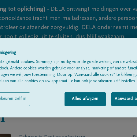
ng tot oplichting) -
DELA ontvangt meldingen over va
ondoléance tracht men mailadressen, andere persoon
controleer de afzender zorgvuldig. DELA onderneemt m
 nooit volledig uit te sluiten, dus blijf waakzaam.
nisgeving
te gebruikt cookies. Sommige zijn nodig voor de goede werking van de websit
Alle rouwberichten
Over ons
B
sch. Andere cookies worden gebruikt voor analyse, marketing of andere functio
ragen we wél jouw toestemming. Door op “Aanvaard alle cookies” te klikken g
laan van alle cookies op uw apparaat. Je kan ook je voorkeuren zelf instellen.
rkeuren zelf in
Alles afwijzen
Aanvaard a
n