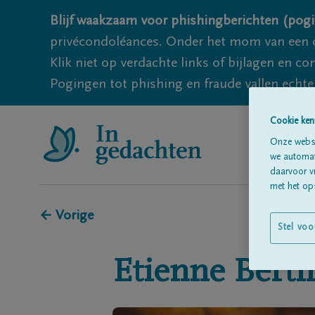
Blijf waakzaam voor phishingberichten (pogi
privécondoléances. Onder het mom van een c
Klik niet op verdachte links of bijlagen en 
Pogingen tot phishing en fraude vallen echter
Cookie ken
Onze websi
we automati
daarvoor v
met het ops
← Vorige
Stel voo
Etienne
Berti