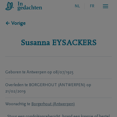
NL
FR
← Vorige
Susanna
EYSACKERS
Geboren te
Antwerpen
op
08/07/1925
Overleden te
BORGERHOUT (ANTWERPEN)
op
21/02/2019
Woonachtig te
Borgerhout (Antwerpen)
Stuur een condoléancebericht, brand een kaarsje of bestel