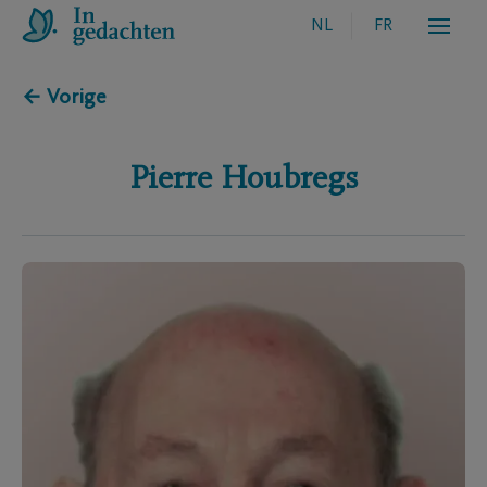
NL
FR
← Vorige
Pierre
Houbregs