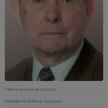
Geboren te
Genk
op
17/12/1927
Overleden te
GENK
op
21/05/2021