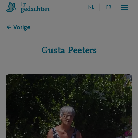
NL
FR
← Vorige
Gusta
Peeters