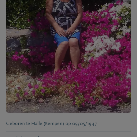
Geboren te
Halle (Kempen)
op
09/05/1947