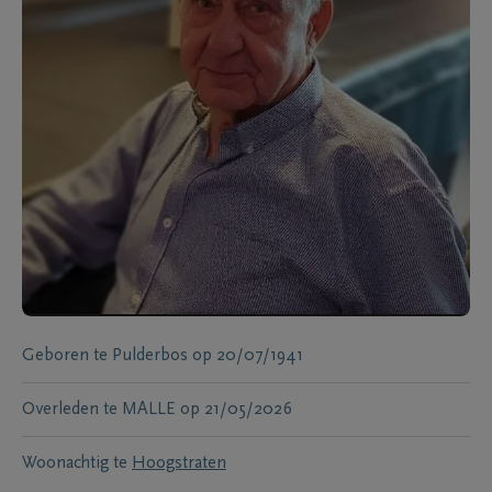
Geboren te
Pulderbos
op
20/07/1941
Overleden te
MALLE
op
21/05/2026
Woonachtig te
Hoogstraten