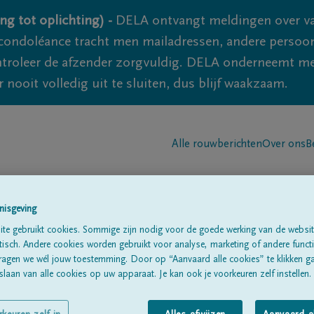
ng tot oplichting) -
DELA ontvangt meldingen over va
ondoléance tracht men mailadressen, andere persoon
controleer de afzender zorgvuldig. DELA onderneemt m
 nooit volledig uit te sluiten, dus blijf waakzaam.
Alle rouwberichten
Over ons
B
nisgeving
te gebruikt cookies. Sommige zijn nodig voor de goede werking van de websit
sch. Andere cookies worden gebruikt voor analyse, marketing of andere functio
ragen we wél jouw toestemming. Door op “Aanvaard alle cookies” te klikken g
SSON
laan van alle cookies op uw apparaat. Je kan ook je voorkeuren zelf instellen.