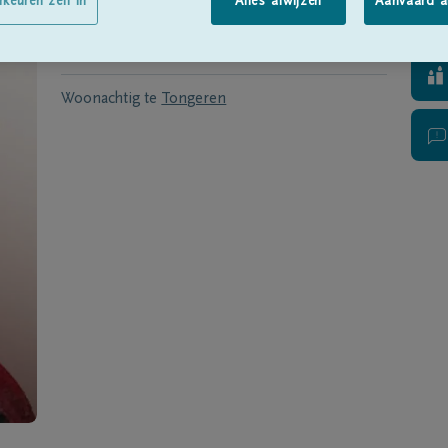
Geboren te
Vreren
op
25/05/1926
rkeuren zelf in
Alles afwijzen
Aanvaard a
Overleden te
Tongeren
op
21/06/2013
Woonachtig te
Tongeren