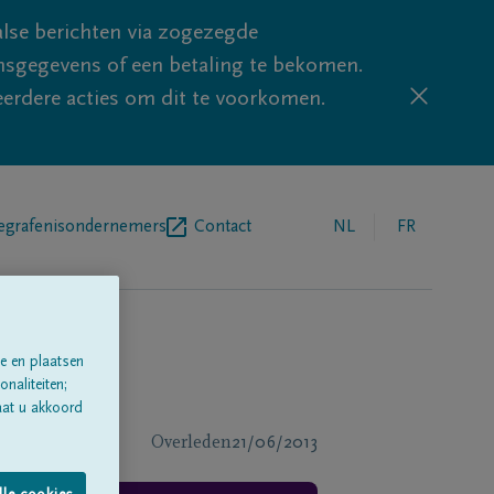
lse berichten via zogezegde
sgegevens of een betaling te bekomen.
eerdere acties om dit te voorkomen.
egrafenisondernemers
Contact
NL
FR
e en plaatsen
naliteiten;
aat u akkoord
Overleden
21/06/2013