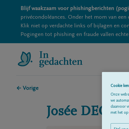
Blijf waakzaam voor phishingberichten (pogi
privécondoléances. Onder het mom van een c
Klik niet op verdachte links of bijlagen en 
Pogingen tot phishing en fraude vallen echter
Cookie ken
← Vorige
Onze websi
we automati
daarvoor v
Josée
DECRE
met het ops