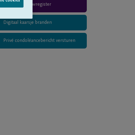
lle cookies
Rouwregister
Digitaal kaarsje branden
Privé condoléancebericht versturen