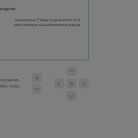
verplaatsen.
links onder.