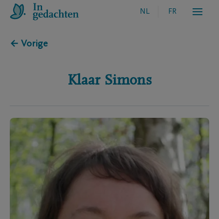
NL
FR
← Vorige
Klaar
Simons