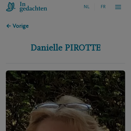
NL
FR
← Vorige
Danielle
PIROTTE