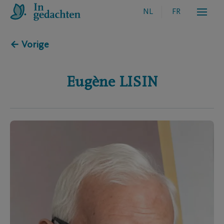
NL
FR
← Vorige
Eugène
LISIN