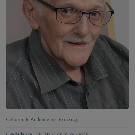
Geboren te
Andenne
op
16/10/1931
Overleden te
COUTISSE
op
21/06/2026