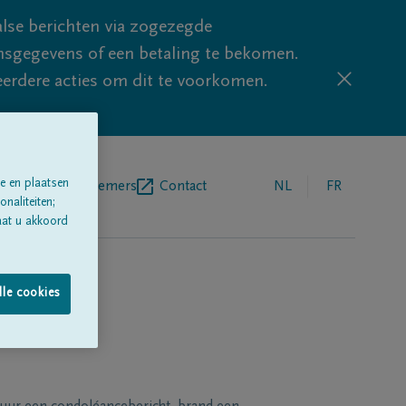
lse berichten via zogezegde
sgegevens of een betaling te bekomen.
eerdere acties om dit te voorkomen.
e en plaatsen
egrafenisondernemers
Contact
NL
FR
naliteiten;
aat u akkoord
lle cookies