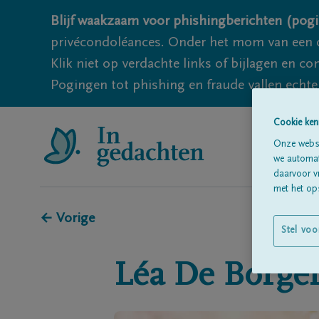
Blijf waakzaam voor phishingberichten (pogi
privécondoléances. Onder het mom van een c
Klik niet op verdachte links of bijlagen en 
Pogingen tot phishing en fraude vallen echter
Cookie ken
Onze websi
we automati
daarvoor v
met het ops
← Vorige
Stel voo
Léa
De Borge