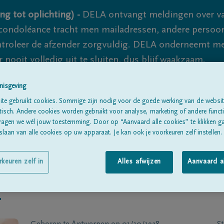
ng tot oplichting) -
DELA ontvangt meldingen over va
ondoléance tracht men mailadressen, andere persoon
controleer de afzender zorgvuldig. DELA onderneemt m
 nooit volledig uit te sluiten, dus blijf waakzaam.
nisgeving
te gebruikt cookies. Sommige zijn nodig voor de goede werking van de websit
Alle rouwberichten
Over ons
B
sch. Andere cookies worden gebruikt voor analyse, marketing of andere functio
ragen we wél jouw toestemming. Door op “Aanvaard alle cookies” te klikken g
laan van alle cookies op uw apparaat. Je kan ook je voorkeuren zelf instellen.
rkeuren zelf in
Alles afwijzen
Aanvaard a
r