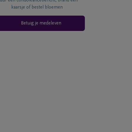
tuur een condoléancebericht, brand een
kaarsje of bestel bloemen
Betuig je medeleven