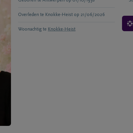
Geboren te
Antwerpen
op
01/10/1938
S
Overleden te
Knokke-Heist
op
21/06/2026
Woonachtig te
Knokke-Heist