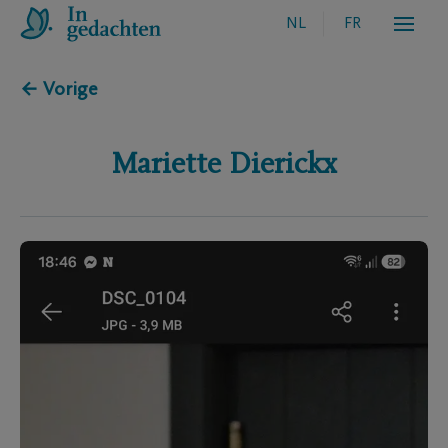
NL
FR
← Vorige
Mariette
Dierickx