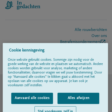
Alle rouwberichten
Over ons
Begrafenisondernemers
Contact
Cookie kennisgeving
Onze website gebruikt cookies. Sommige zijn nodig voor de
goede werking van de website en plaatsen we automatisch. Andere
Volg ons op
cookies worden gebruikt voor analyse, marketing of andere
functionaliteiten; daarvoor vragen we wél jouw toestemming. Door
op “Aanvaard alle cookies” te klikken gaat u akkoord met het
© DELA
opslaan van alle cookies op uw apparaat. Je kan ook je
voorkeuren zelf instellen.
Gebruiksvoorwaarden
Aanvaard alle cookies
Alles afwijzen
Privacyverklaring
Stel voorkeuren zelf in